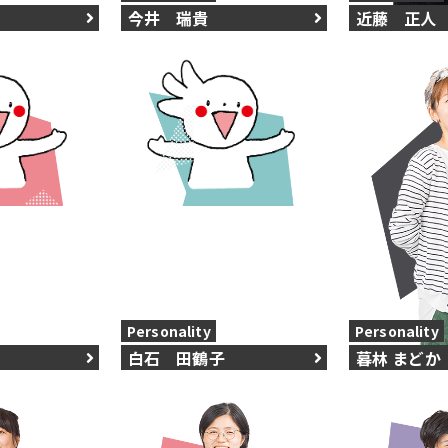
今井 瑞貴
近藤 正人
Personality
Personality
白石 田鶴子
暮林 まどか