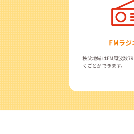
FMラジ
秩父地域はFM周波数79
くごとができます。