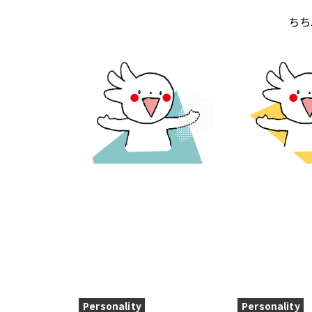
ちち
Personality
Personality